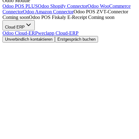
Odoo Module
Odoo POS
PLUS
Odoo
Shopify Connector
Odoo
WooCommerce
Connector
Odoo
Amazon Connector
Odoo POS
ZVT-Connector
Coming soon
Odoo POS
Fiskaly E-Receipt
Coming soon
Cloud ERP
Odoo Cloud-ERP
weclapp Cloud-ERP
Unverbindlich kontaktieren
Erstgespräch buchen