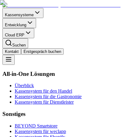
Kassensysteme
Entwicklung
Cloud ERP
Suchen
Kontakt
Erstgespräch buchen
All-in-One Lösungen
Überblick
Kassensystem für den
Handel
Kassensystem für die
Gastronomie
Kassensystem für
Dienstleister
Sonstiges
BEYOND
Smartstore
Kassensystem für
weclapp
Kassensystem für
Shopify