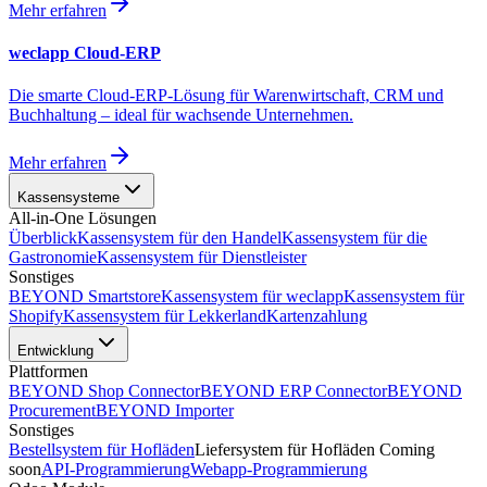
Mehr erfahren
weclapp Cloud-ERP
Die smarte Cloud-ERP-Lösung für Warenwirtschaft, CRM und
Buchhaltung – ideal für wachsende Unternehmen.
Mehr erfahren
Kassensysteme
All-in-One Lösungen
Überblick
Kassensystem für den
Handel
Kassensystem für die
Gastronomie
Kassensystem für
Dienstleister
Sonstiges
BEYOND
Smartstore
Kassensystem für
weclapp
Kassensystem für
Shopify
Kassensystem für
Lekkerland
Kartenzahlung
Entwicklung
Plattformen
BEYOND
Shop Connector
BEYOND
ERP Connector
BEYOND
Procurement
BEYOND
Importer
Sonstiges
Bestellsystem
für Hofläden
Liefersystem
für Hofläden
Coming
soon
API
-Programmierung
Webapp
-Programmierung