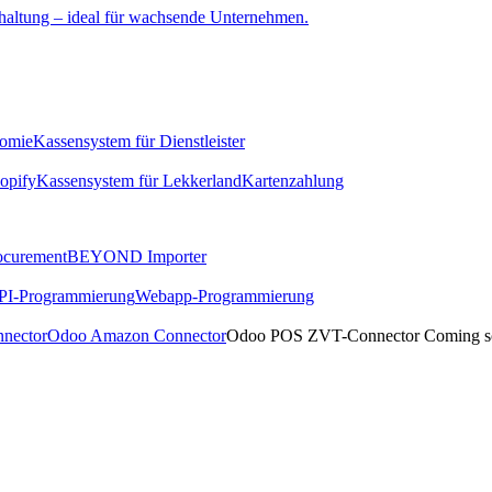
altung – ideal für wachsende Unternehmen.
nomie
Kassensystem für
Dienstleister
opify
Kassensystem für
Lekkerland
Kartenzahlung
ocurement
BEYOND
Importer
PI
-Programmierung
Webapp
-Programmierung
nector
Odoo
Amazon Connector
Odoo POS
ZVT-Connector
Coming s