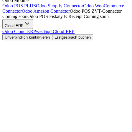
Odoo Module
Odoo POS
PLUS
Odoo
Shopify Connector
Odoo
WooCommerce
Connector
Odoo
Amazon Connector
Odoo POS
ZVT-Connector
Coming soon
Odoo POS
Fiskaly E-Receipt
Coming soon
Cloud ERP
Odoo Cloud-ERP
weclapp Cloud-ERP
Unverbindlich kontaktieren
Erstgespräch buchen
Unverbindlich kontaktieren