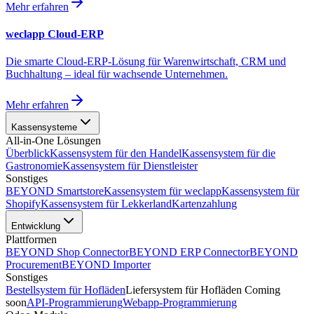
Mehr erfahren
weclapp Cloud-ERP
Die smarte Cloud-ERP-Lösung für Warenwirtschaft, CRM und
Buchhaltung – ideal für wachsende Unternehmen.
Mehr erfahren
Kassensysteme
All-in-One Lösungen
Überblick
Kassensystem für den
Handel
Kassensystem für die
Gastronomie
Kassensystem für
Dienstleister
Sonstiges
BEYOND
Smartstore
Kassensystem für
weclapp
Kassensystem für
Shopify
Kassensystem für
Lekkerland
Kartenzahlung
Entwicklung
Plattformen
BEYOND
Shop Connector
BEYOND
ERP Connector
BEYOND
Procurement
BEYOND
Importer
Sonstiges
Bestellsystem
für Hofläden
Liefersystem
für Hofläden
Coming
soon
API
-Programmierung
Webapp
-Programmierung